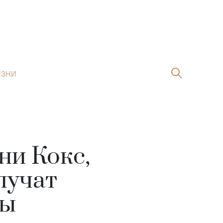
ИЗНИ
ни Кокс,
лучат
вы