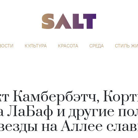
ВОСТИ
КУЛЬТУРА
КРАСОТА
СРЕДА
СТИЛЬ Ж
т Камбербэтч, Корт
 ЛаБаф и другие по
везды на Аллее сла