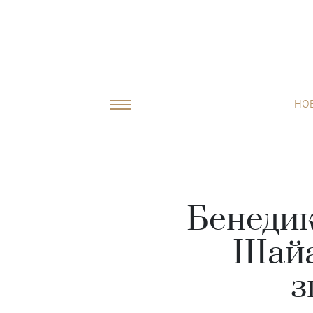
НО
Бенедик
Шайа
з