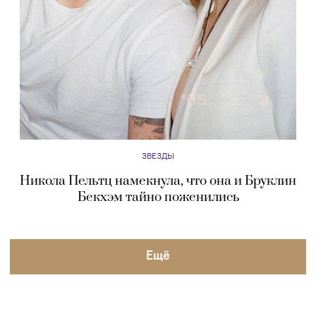
ЗВЕЗДЫ
Никола Пельтц намекнула, что она и Бруклин
Бекхэм тайно поженились
Eщё