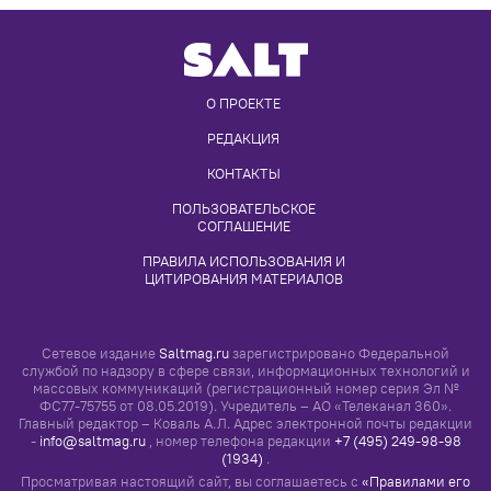
О ПРОЕКТЕ
РЕДАКЦИЯ
КОНТАКТЫ
ПОЛЬЗОВАТЕЛЬСКОЕ 
СОГЛАШЕНИЕ
ПРАВИЛА ИСПОЛЬЗОВАНИЯ И 
ЦИТИРОВАНИЯ МАТЕРИАЛОВ
Сетевое издание
Saltmag.ru
зарегистрировано Федеральной
службой по надзору в сфере связи, информационных технологий и
массовых коммуникаций (регистрационный номер серия Эл №
ФС77-75755 от 08.05.2019). Учредитель – АО «Телеканал 360».
Главный редактор – Коваль А.Л. Адрес электронной почты редакции
-
info@saltmag.ru
, номер телефона редакции
+7 (495) 249-98-98
(1934)
.
Просматривая настоящий сайт, вы соглашаетесь с
«Правилами его