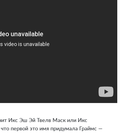
чит Икс Эш Эй Твелв Маск или Икс
 что первой это имя придумала Граймс —