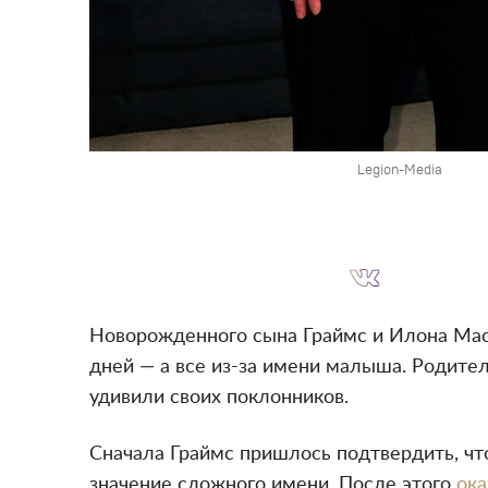
Legion-Media
Новорожденного сына Граймс и Илона Мас
дней — а все из-за имени малыша. Родител
удивили своих поклонников.
Сначала Граймс пришлось подтвердить, чт
значение сложного имени. После этого
ока