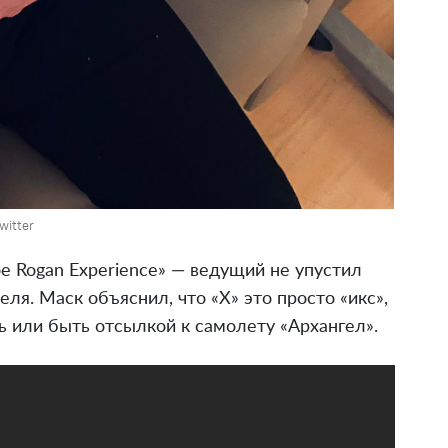
witter
e Rogan Experience» — ведущий не упустил
я. Маск объяснил, что «X» это просто «икс»,
ть или быть отсылкой к самолету «Архангел».