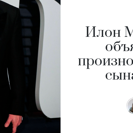
Илон М
объ
произно
сын