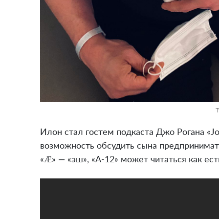
T
Илон стал гостем подкаста Джо Рогана «Jo
возможность обсудить сына предпринимател
«Æ» — «эш», «A-12» может читаться как ес