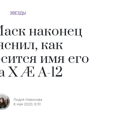
ЗВЕЗДЫ
аск наконец
яснил, как
сится имя его
а X Æ A-12
Лидия Новикова
8 мая 2020, 6:51