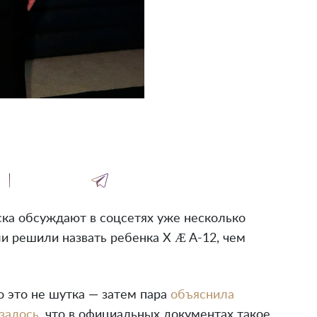
ка обсуждают в соцсетях уже несколько
и решили назвать ребенка X Æ A-12, чем
о это не шутка — затем пара
объяснила
залось
, что в официальных документах такое