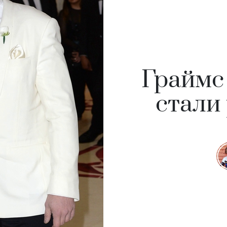
Граймс
стали