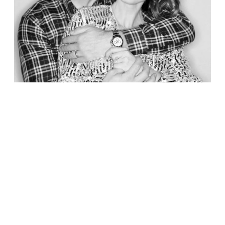
ЗВЕЗДЫ
Крис Пратт и Кэтрин Шварценеггер стали
родителями