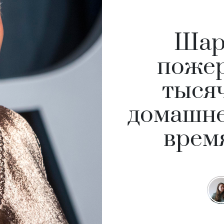
Шар
пожер
тыся
домашне
врем