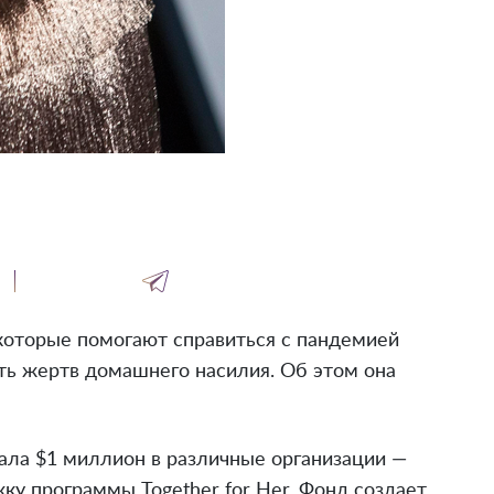
которые помогают справиться с пандемией
ть жертв домашнего насилия. Об этом она
ала $1 миллион в различные организации —
жку программы Together for Her. Фонд создает