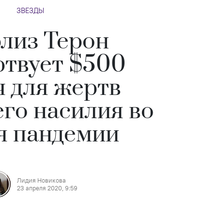
ЗВЕЗДЫ
лиз Терон
твует $500
ч для жертв
го насилия во
я пандемии
Лидия Новикова
23 апреля 2020, 9:59