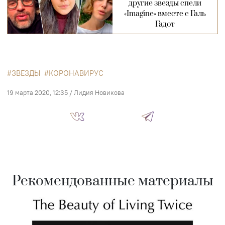
другие звезды спели
«Imagine» вместе с Галь
Гадот
ЗВЕЗДЫ
КОРОНАВИРУС
19 марта 2020, 12:35
/
Лидия Новикова
Рекомендованные материалы