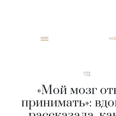
НО
«Мой мозг от
принимать»: вд
рассказала, ка