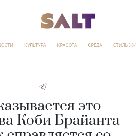
ВОСТИ
КУЛЬТУРА
КРАСОТА
СРЕДА
СТИЛЬ Ж
казывается это
ова Коби Брайанта
к справляется со