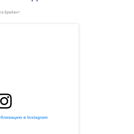
са Брайант
убликацию в Instagram