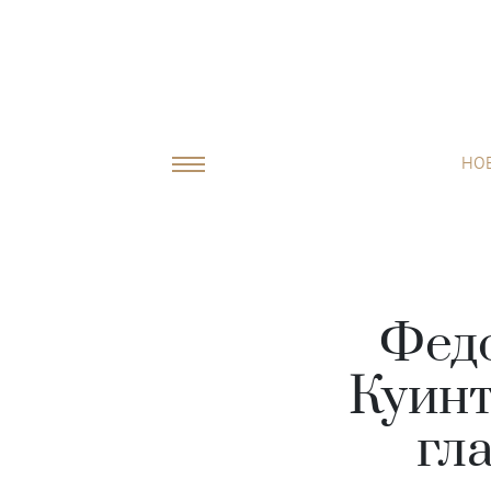
НО
Фед
Куинт
гл