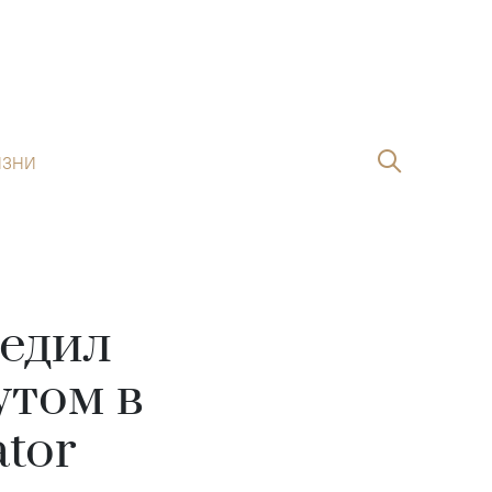
ИЗНИ
едил
утом в
tor