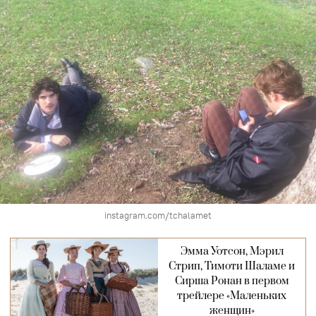
instagram.com/tchalamet
Эмма Уотсон, Мэрил
Стрип, Тимоти Шаламе и
Сирша Ронан в первом
трейлере «Маленьких
женщин»