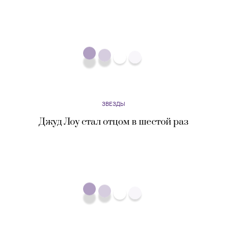
ЗВЕЗДЫ
Никола Пельтц намекнула, что она и Бруклин
Бекхэм тайно поженились
Eщё