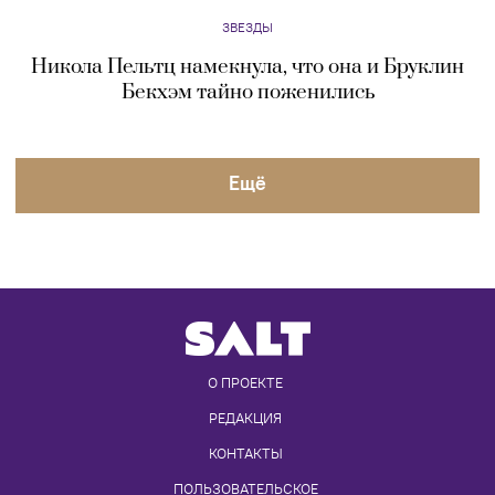
О ПРОЕКТЕ
РЕДАКЦИЯ
КОНТАКТЫ
ПОЛЬЗОВАТЕЛЬСКОЕ 
СОГЛАШЕНИЕ
ПРАВИЛА ИСПОЛЬЗОВАНИЯ И 
ЦИТИРОВАНИЯ МАТЕРИАЛОВ
Сетевое издание
Saltmag.ru
зарегистрировано Федеральной
службой по надзору в сфере связи, информационных технологий и
массовых коммуникаций (регистрационный номер серия Эл №
ФС77-75755 от 08.05.2019). Учредитель – АО «Телеканал 360».
Главный редактор – Коваль А.Л. Адрес электронной почты редакции
-
info@saltmag.ru
, номер телефона редакции
+7 (495) 249-98-98
(1934)
.
Просматривая настоящий сайт, вы соглашаетесь с
«Правилами его