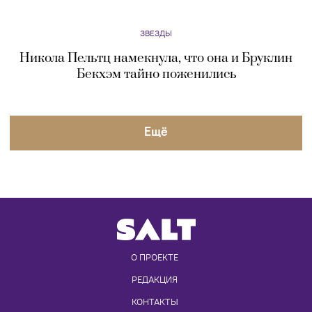
ЗВЕЗДЫ
Крис Пратт и Кэтрин Шварценеггер стали
родителями
ЗВЕЗДЫ
Келли Осборн похудела почти на 40
килограммов