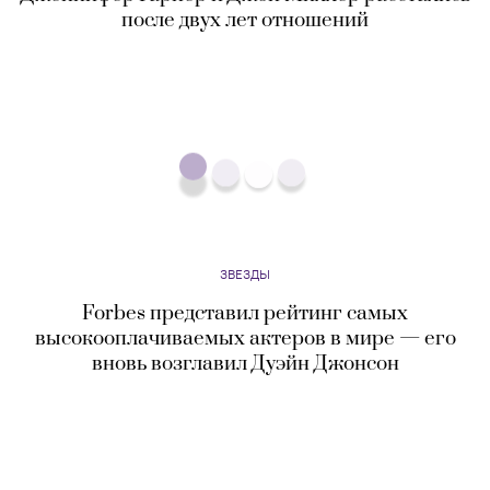
«Родственные души»: Кара Делевинь и Кайя
Гербер сделали одинаковые татуировки