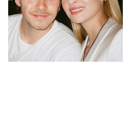
ЗВЕЗДЫ
Никола Пельтц намекнула, что она и Бруклин
Бекхэм тайно поженились