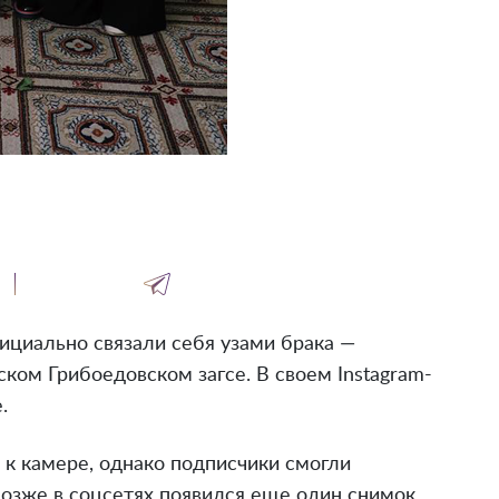
ициально связали себя узами брака —
ком Грибоедовском загсе. В своем Instagram-
.
 к камере, однако подписчики смогли
озже в соцсетях появился еще один снимок.