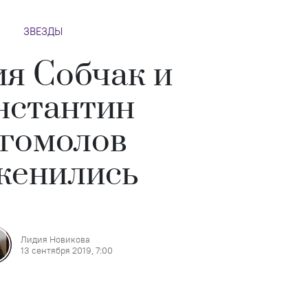
ЗВЕЗДЫ
ия Собчак и
нстантин
гомолов
женились
Лидия Новикова
13 сентября 2019, 7:00