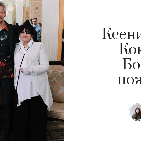
Ксен
Ко
Бо
по