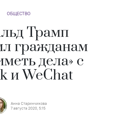
ОБЩЕСТВО
льд Трамп
ил гражданам
меть дела» с
ok и WeChat
Анна Старинчикова
7 августа 2020, 5:15