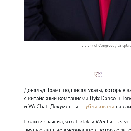
Library of Congress / Unspla
Дональд Трамп подписал указы, которые 
с китайскими компаниями ByteDance и Ten
и WeChat. Документы
опубликовали
на сай
Политик заявил, что TikTok и Wесhat несут
личные данные американцев, которые зате