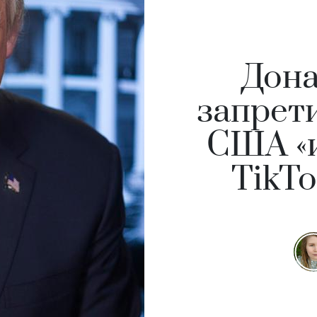
Дона
запрет
США «и
TikT