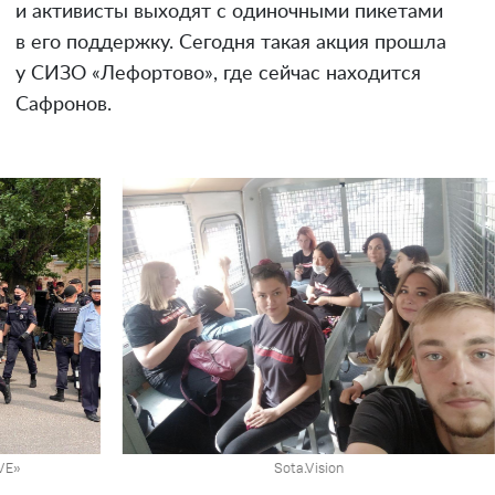
и активисты выходят с одиночными пикетами
в его поддержку. Сегодня такая акция прошла
у СИЗО «Лефортово», где сейчас находится
Сафронов.
л «Avtozak LIVE»
Sota.Vision