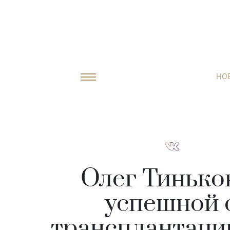
НО
Олег Тинько
успешной 
трансплантаци