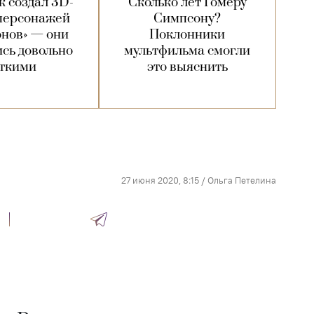
 создал 3D-
Сколько лет Гомеру
персонажей
Симпсону?
нов» — они
Поклонники
сь довольно
мультфильма смогли
ткими
это выяснить
27 июня 2020, 8:15
/
Ольга Петелина