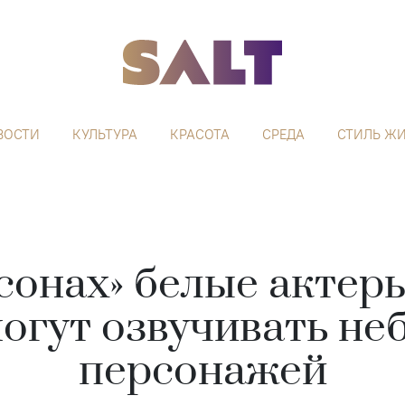
ВОСТИ
КУЛЬТУРА
КРАСОТА
СРЕДА
СТИЛЬ Ж
сонах» белые актер
могут озвучивать не
персонажей