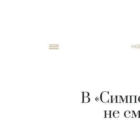
НО
В «Симп
не с