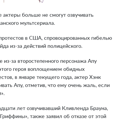
е актеры больше не смогут озвучивать
анского мультсериала.
протестов в США, спровоцированных гибелью
да из-за действий полицейского.
е из-за второстепенного персонажа Апу
этого героя воплощением обидных
стов, в январе текущего года, актер Хэнк
ивать Апу, отметив, что ему очень жаль, если
».
адцати лет озвучивавший Кливленда Брауна,
Гриффины», также заявил об отказе от этой