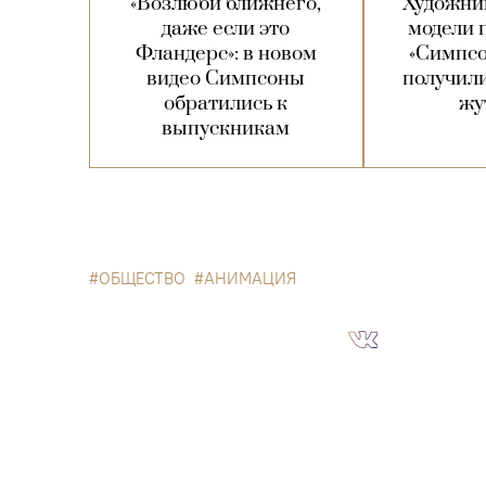
«Возлюби ближнего,
Художник
даже если это
модели 
Фландерс»: в новом
«Симпсо
видео Симпсоны
получили
обратились к
жу
выпускникам
ОБЩЕСТВО
АНИМАЦИЯ