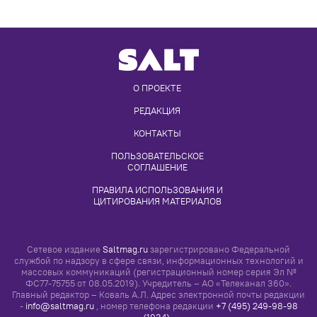
О ПРОЕКТЕ
РЕДАКЦИЯ
КОНТАКТЫ
ПОЛЬЗОВАТЕЛЬСКОЕ 
СОГЛАШЕНИЕ
ПРАВИЛА ИСПОЛЬЗОВАНИЯ И 
ЦИТИРОВАНИЯ МАТЕРИАЛОВ
Сетевое издание
Saltmag.ru
зарегистрировано Федеральной
службой по надзору в сфере связи, информационных технологий и
массовых коммуникаций (регистрационный номер серия Эл №
ФС77-75755 от 08.05.2019). Учредитель – АО «Телеканал 360».
Главный редактор – Коваль А.Л. Адрес электронной почты редакции
-
info@saltmag.ru
, номер телефона редакции
+7 (495) 249-98-98