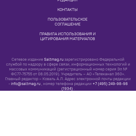
КОНТАКТЫ
ПОЛЬЗОВАТЕЛЬСКОЕ 
СОГЛАШЕНИЕ
ПРАВИЛА ИСПОЛЬЗОВАНИЯ И 
ЦИТИРОВАНИЯ МАТЕРИАЛОВ
Сетевое издание
Saltmag.ru
зарегистрировано Федеральной
службой по надзору в сфере связи, информационных технологий и
массовых коммуникаций (регистрационный номер серия Эл №
ФС77-75755 от 08.05.2019). Учредитель – АО «Телеканал 360».
Главный редактор – Коваль А.Л. Адрес электронной почты редакции
-
info@saltmag.ru
, номер телефона редакции
+7 (495) 249-98-98
(1934)
.
Просматривая настоящий сайт, вы соглашаетесь с
«Правилами его
использования»
Все права на любые материалы, опубликованные на сайте,
защищены в соответствии с российским и международным
законодательством об интеллектуальной собственности. Любое
использование текстовых, фото, аудио и видеоматериалов
возможно только с согласия правообладателя, с соблюдением
«Правил использования и цитирования материалов»
сайта
Salt
2026
, 18+