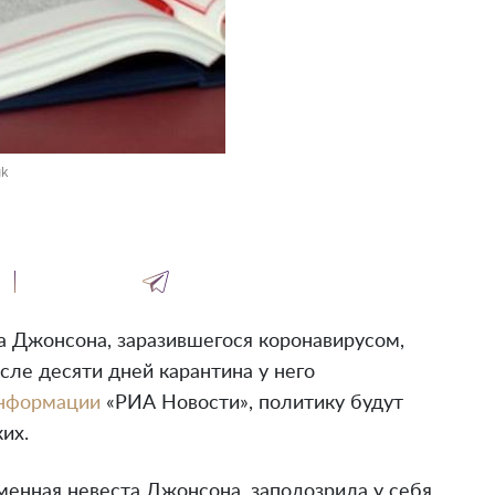
uk
 Джонсона, заразившегося коронавирусом,
сле десяти дней карантина у него
нформации
«РИА Новости», политику будут
их.
енная невеста Джонсона, заподозрила у себя