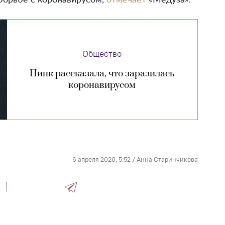
борьбе с коронавирусом,
отмечает
«Медуза».
Общество
Пинк рассказала, что заразилась
коронавирусом
6 апреля 2020, 5:52
/
Анна Старинчикова