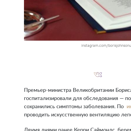
instagram.com/borisjohnson
Премьер-министра Великобритании Бориса
госпитализировали для обследования — по
сохранились симптомы заболевания. По
и
проводить искусственную вентиляцию легк
Двумя днями ранее Керри Саймондс, берем