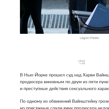
Legion-Media
В Нью-Йорке прошел суд над Харви Вайнш
продюсера виновным по двум из пяти пунк
и преступные действия сексуального харак
По одному из обвинений Вайнштейну гроз
но присяжные сочли вину продюсера недок