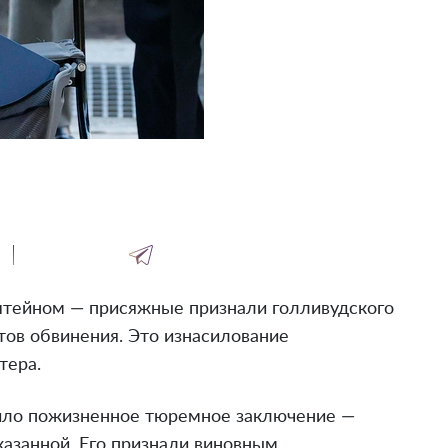
тейном — присяжные признали голливудского
тов обвинения. Это изнасилование
тера.
ило пожизненное тюремное заключение —
азанной. Его признали виновным