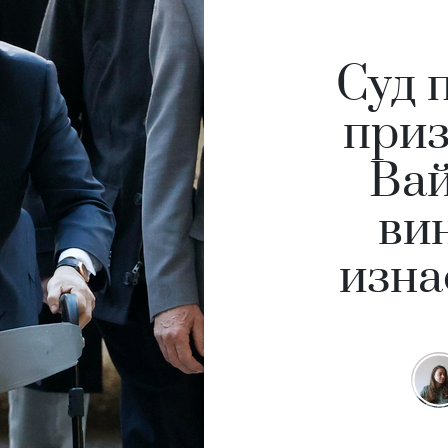
Суд 
приз
Ва
ви
изна