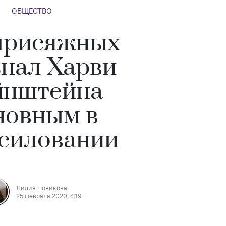
ОБЩЕСТВО
присяжных
нал Харви
йнштейна
новным в
силовании
Лидия Новикова
25 февраля 2020, 4:19