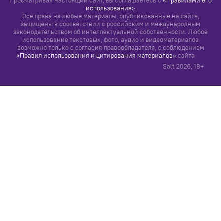
Просматривая настоящий сайт, вы соглашаетесь с
«Правилами его
использования»
Все права на любые материалы, опубликованные на сайте,
защищены в соответствии с российским и международным
законодательством об интеллектуальной собственности. Любое
использование текстовых, фото, аудио и видеоматериалов
возможно только с согласия правообладателя, с соблюдением
«Правил использования и цитирования материалов»
сайта
Salt
2026
, 18+