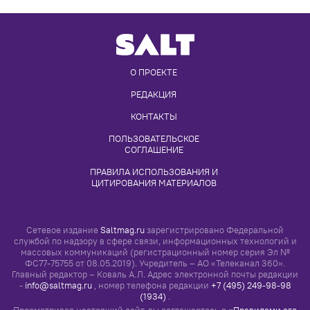
О ПРОЕКТЕ
РЕДАКЦИЯ
КОНТАКТЫ
ПОЛЬЗОВАТЕЛЬСКОЕ 
СОГЛАШЕНИЕ
ПРАВИЛА ИСПОЛЬЗОВАНИЯ И 
ЦИТИРОВАНИЯ МАТЕРИАЛОВ
Сетевое издание
Saltmag.ru
зарегистрировано Федеральной
службой по надзору в сфере связи, информационных технологий и
массовых коммуникаций (регистрационный номер серия Эл №
ФС77-75755 от 08.05.2019). Учредитель – АО «Телеканал 360».
Главный редактор – Коваль А.Л. Адрес электронной почты редакции
-
info@saltmag.ru
, номер телефона редакции
+7 (495) 249-98-98
(1934)
.