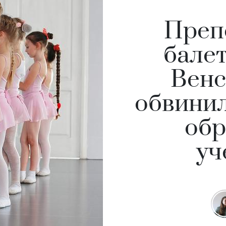
Преп
бале
Венс
обвинил
обр
уч