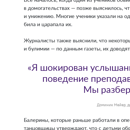
Все началось, когда один из учеников обв
в домогательствах — позже выяснилось, ч
и унижению. Многие ученики указали на од
била и царапала их.
Журналисты также выяснили, что некотор
и булимии — по данным газеты, их доводят
«Я шокирован услышанн
поведение препода
Мы разбер
Доминик Мейер, д
Балерины, которые раньше работали в опе
танцовщицы утверждают, что с детьми об