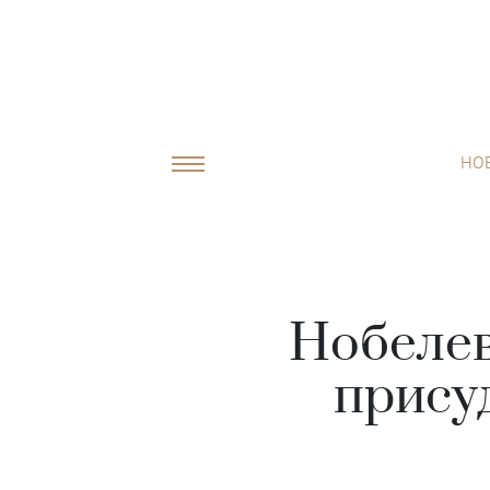
НО
Нобелев
присуд