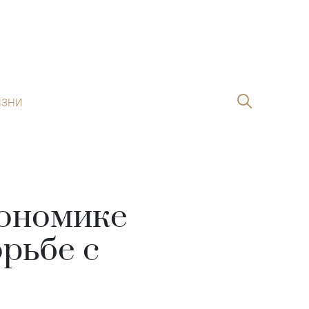
ИЗНИ
кономике
орьбе с