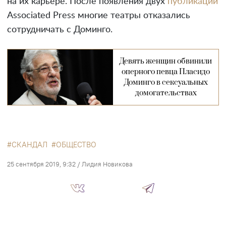
на их карьере. После появления двух
публикаций
Associated Press многие театры отказались
сотрудничать с Доминго.
Девять женщин обвинили
оперного певца Пласидо
Доминго в сексуальных
домогательствах
СКАНДАЛ
ОБЩЕСТВО
25 сентября 2019, 9:32
/
Лидия Новикова