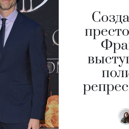
Созда
престо
Фра
высту
пол
репрес