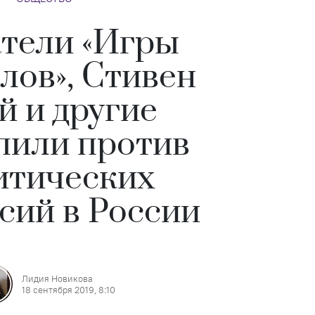
тели «Игры
лов», Стивен
й и другие
пили против
итических
сий в России
Лидия Новикова
18 сентября 2019, 8:10