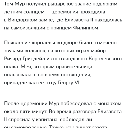
Том Мур получил рыцарское звание под ярким
летним солнцем — церемония проходила
в Виндорзком замке, где Елизавета II находилась
на самоизоляции с принцем Филиппом.
Появление королевы во дворе было отмечено
звуками волынок, на которых играл майор
Ричард Грисдейл из шотландского Королевского
полка. Меч, которым правительница
пользовалась во время посвящения,
принадлежал ее отцу Георгу VI.
После церемонии Мур побеседовал с монархом
около пяти минут. Во время разговора Елизавета
II спросила у капитана, соблюдал ли
он самоизоляцию. Тажке, как пишет газета,