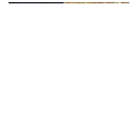
КОРОЛЕВСКОЕ СЕМЕЙСТВО
«Ужасное время для жалоб»: отец Меган Маркл
осудил выпуск книги о герцогах Сассекских