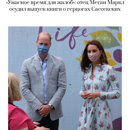
«Ужасное время для жалоб»: отец Меган Маркл
осудил выпуск книги о герцогах Сассекских