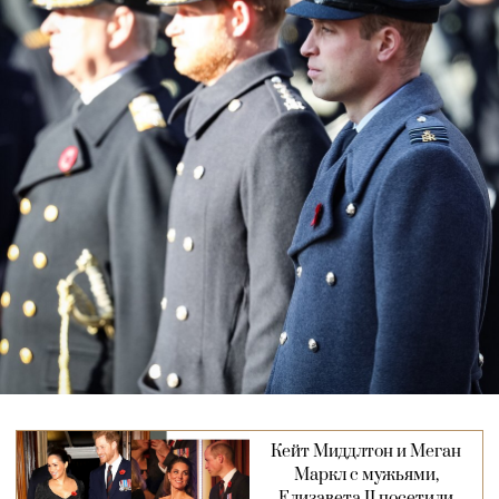
Кейт Миддлтон и Меган
Маркл с мужьями,
Елизавета II посетили