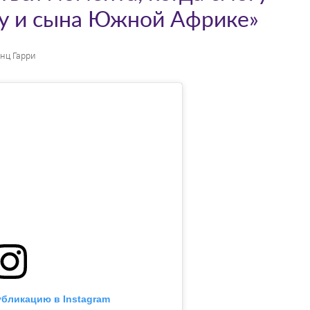
ну и сына Южной Африке»
нц Гарри
убликацию в Instagram