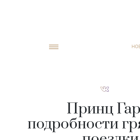
НО
Принц Га
подробности г
поездки