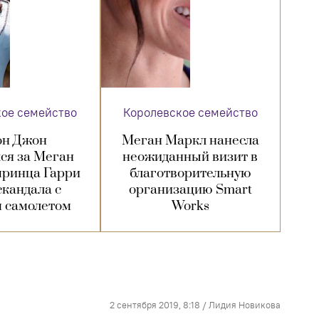
кое семейство
Королевское семейство
он Джон
Меган Маркл нанесла
ся за Меган
неожиданный визит в
принца Гарри
благотворительную
скандала с
организацию Smart
 самолетом
Works
2 сентября 2019, 8:18
/
Лидия Новикова