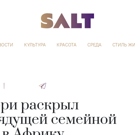
ВОСТИ
КУЛЬТУРА
КРАСОТА
СРЕДА
СТИЛЬ Ж
рри раскрыл
рядущей семейной
 в Африку