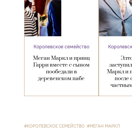
Королевское семейство
Королевс
Меган Маркл и принц
Элт
Гарри вместе с сыном
заступил
пообедали в
Маркл и 
деревенском пабе
после 
частным
КОРОЛЕВСКОЕ СЕМЕЙСТВО
МЕГАН МАРКЛ