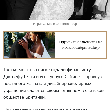
Идрис Эльба и Сабрина Даур
Идрис Эльба женился на
модели Сабрине Даур
Третье место в списке отдали финансисту
Джозефу Гетти и его супруге Сабине — правнук
нефтяного магната и дизайнер ювелирных
украшений славятся своим влиянием в светском
обществе Британии.