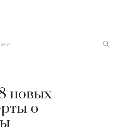
ИЗНИ
28 новых
ерты о
ны