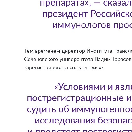
препарата», — сказа
президент Российск
иммунологов проф
Тем временем директор Института трансл
Сеченовского университета Вадим Тарасов
зарегистрирована «на условиях».
«Условиями и яв
пострегистрационные и
судить об иммуногеннос
исследования безопа
и предстоят пострегис