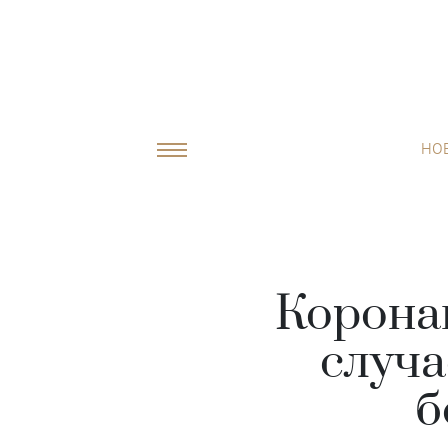
НО
Коронав
случа
б