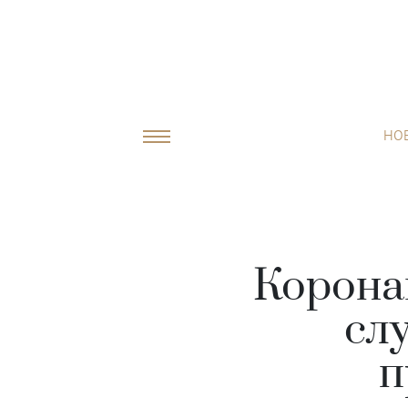
НО
Коронав
сл
п