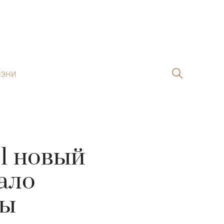
ИЗНИ
61 новый
ало
ны