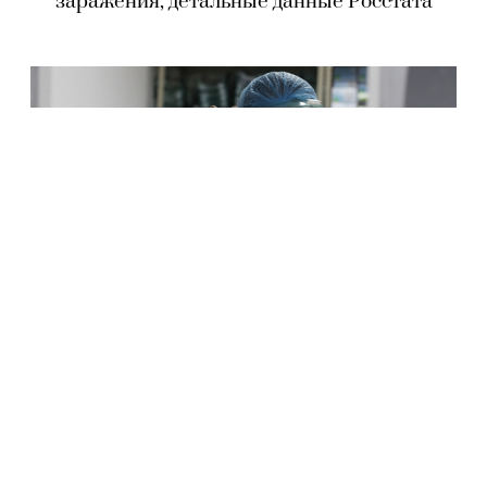
заражения, детальные данные Росстата
КОРОНАВИРУС
Коронавирус в России: 5 241 новый случай
заражения и дата регистрации вакцины