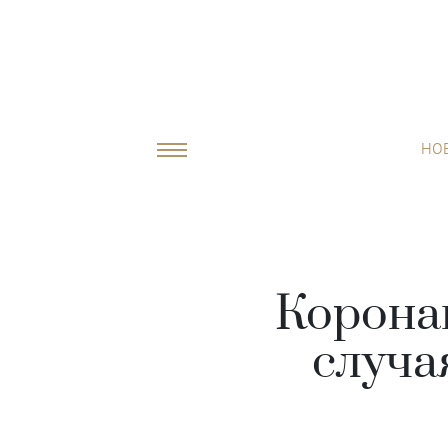
НО
Коронав
случа