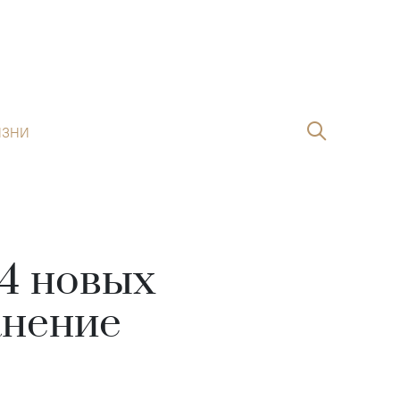
ИЗНИ
04 новых
анение