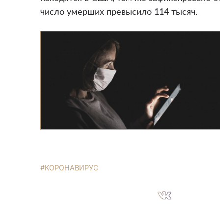
число умерших превысило 114 тысяч.
КОРОНАВИРУС