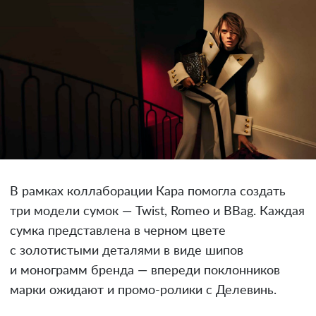
В рамках коллаборации Кара помогла создать
три модели сумок — Twist, Romeo и BBag. Каждая
сумка представлена в черном цвете
с золотистыми деталями в виде шипов
и монограмм бренда — впереди поклонников
марки ожидают и промо-ролики с Делевинь.