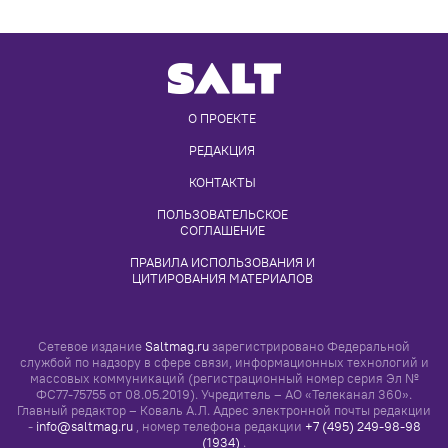
РЕДАКЦИЯ
КОНТАКТЫ
ПОЛЬЗОВАТЕЛЬСКОЕ 
СОГЛАШЕНИЕ
ПРАВИЛА ИСПОЛЬЗОВАНИЯ И 
ЦИТИРОВАНИЯ МАТЕРИАЛОВ
Сетевое издание
Saltmag.ru
зарегистрировано Федеральной
службой по надзору в сфере связи, информационных технологий и
массовых коммуникаций (регистрационный номер серия Эл №
ФС77-75755 от 08.05.2019). Учредитель – АО «Телеканал 360».
Главный редактор – Коваль А.Л. Адрес электронной почты редакции
-
info@saltmag.ru
, номер телефона редакции
+7 (495) 249-98-98
(1934)
.
Просматривая настоящий сайт, вы соглашаетесь с
«Правилами его
использования»
Все права на любые материалы, опубликованные на сайте,
защищены в соответствии с российским и международным
законодательством об интеллектуальной собственности. Любое
использование текстовых, фото, аудио и видеоматериалов
возможно только с согласия правообладателя, с соблюдением