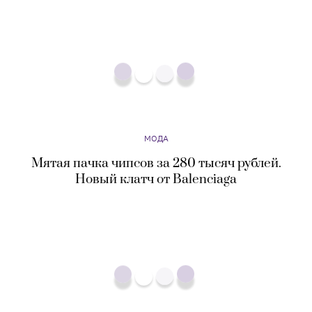
МОДА
Мятая пачка чипсов за 280 тысяч рублей.
Новый клатч от Balenciaga
МОДА
Летиция Каста, Наоми Кэмпбелл и Виттория
Черетти снялись в рекламной кампании