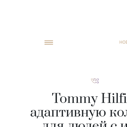
НО
Tommy Hilf
адаптивную к
для людей с