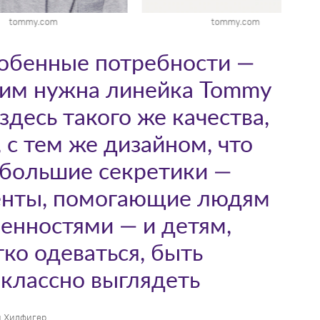
tommy.com
tommy.com
собенные потребности —
огим нужна линейка Tommy
здесь такого же качества,
 с тем же дизайном, что
ебольшие секретики —
енты, помогающие людям
енностями — и детям,
ко одеваться, быть
классно выглядеть
 Хилфигер