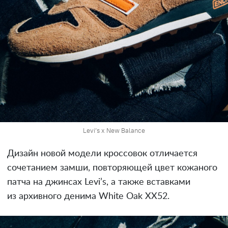
Levi’s x New Balance
Дизайн новой модели кроссовок отличается
сочетанием замши, повторяющей цвет кожаного
патча на джинсах Levi’s, а также вставками
из архивного денима White Oak XX52.