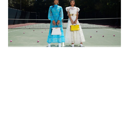
МОДА
Chloe x Halle представили новую кампанию
Fendi — сестры сами спродюсировали съемки
Eщё