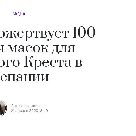
МОДА
ожертвует 100
ч масок для
ого Креста в
спании
Лидия Новикова
21 апреля 2020, 8:40