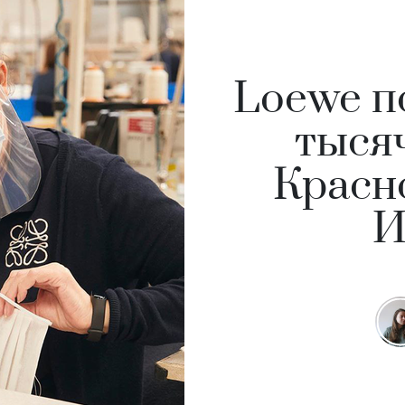
Loewe п
тыся
Красн
И