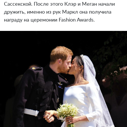
Сассекской. После этого Клэр и Меган начали
дружить, именно из рук Маркл она получила
награду на церемонии Fashion Awards.