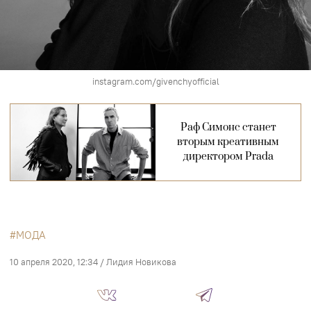
instagram.com/givenchyofficial
Раф Симонс станет
вторым креативным
директором Prada
МОДА
10 апреля 2020, 12:34
/
Лидия Новикова