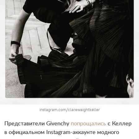
instagram.com/clarewaightkeller
Представители Givenchy
попрощались
с Келлер
в официальном Instagram-аккаунте модного