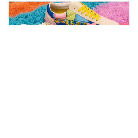
МОДА
Vans показали коллекцию одежды и обуви,
посвященную «Симпсонам»