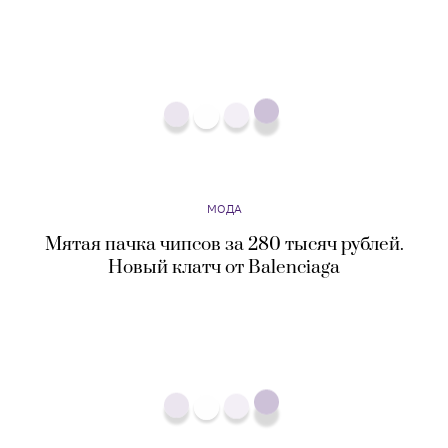
Мятая пачка чипсов за 280 тысяч рублей.
Новый клатч от Balenciaga
МОДА
Летиция Каста, Наоми Кэмпбелл и Виттория
Черетти снялись в рекламной кампании
Valentino Empathy