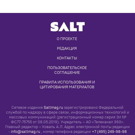
ПРАВИЛА ИСПОЛЬЗОВАНИЯ И 
ЦИТИРОВАНИЯ МАТЕРИАЛОВ
Сетевое издание
Saltmag.ru
зарегистрировано Федеральной
службой по надзору в сфере связи, информационных технологий и
массовых коммуникаций (регистрационный номер серия Эл №
ФС77-75755 от 08.05.2019). Учредитель – АО «Телеканал 360».
Главный редактор – Коваль А.Л. Адрес электронной почты редакции
-
info@saltmag.ru
, номер телефона редакции
+7 (495) 249-98-98
(1934)
.
Просматривая настоящий сайт, вы соглашаетесь с
«Правилами его
использования»
Все права на любые материалы, опубликованные на сайте,
защищены в соответствии с российским и международным
законодательством об интеллектуальной собственности. Любое
использование текстовых, фото, аудио и видеоматериалов
возможно только с согласия правообладателя, с соблюдением
«Правил использования и цитирования материалов»
сайта
Salt
2026
, 18+