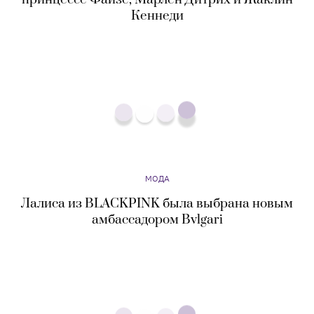
МОДА
Лалиса из BLACKPINK была выбрана новым
амбассадором Bvlgari
МОДА
Vans показали коллекцию одежды и обуви,
посвященную «Симпсонам»