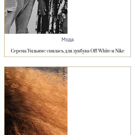
Мода
Серена Уильямс снялась для лукбука Off-White и Nike