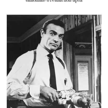
байопике о гении поп-арта