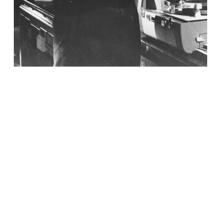
КУЛЬТУРА
В Британии определили лучшего актера,
сыгравшего Джеймса Бонда