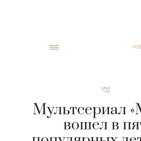
НО
Мультсериал «
вошел в п
популярных де