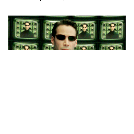
КУЛЬТУРА
Лилли Вачовски подтвердила, что «Матрица»
является метафорой о трансгендерности