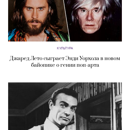
КУЛЬТУРА
Джаред Лето сыграет Энди Уорхола в новом
байопике о гении поп-арта