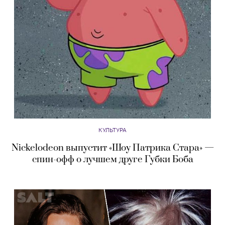
КУЛЬТУРА
Nickelodeon выпустит «Шоу Патрика Стара» —
спин-офф о лучшем друге Губки Боба