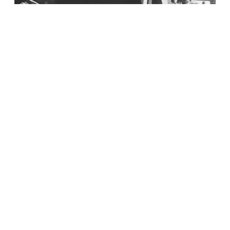
КУЛЬТУРА
В Британии определили лучшего актера,
сыгравшего Джеймса Бонда