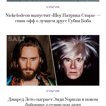
КУЛЬТУРА
Nickelodeon выпустит «Шоу Патрика Стара» —
спин-офф о лучшем друге Губки Боба
КУЛЬТУРА
Джаред Лето сыграет Энди Уорхола в новом
байопике о гении поп-арта