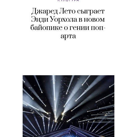
Джаред Лето сыграет
Энди Уорхола в новом
байопике о гении поп-
арта