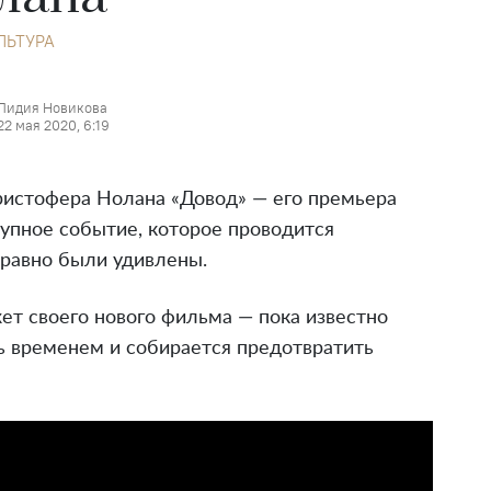
ЛЬТУРА
Лидия Новикова
22 мая 2020, 6:19
ристофера Нолана «Довод» — его премьера
крупное событие, которое проводится
 равно были удивлены.
т своего нового фильма — пока известно
ть временем и собирается предотвратить