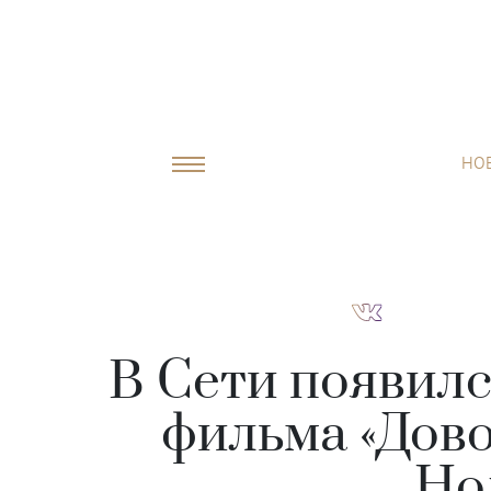
НО
В Сети появил
фильма «Дов
Но